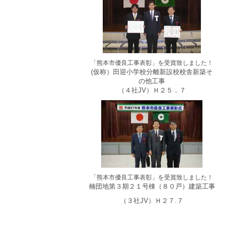
「熊本市優良工事表彰」を受賞致しました！
(仮称）田迎小学校分離新設校校舎新築そ
の他工事
（４
社JV）Ｈ２５．７
「熊本市優良工事表彰」を受賞致しました！
楠団地第３期２１号棟（８０戸）建
築工事
（３社JV）Ｈ２７.７