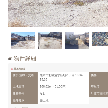
基本情報
住所/沿線・交通
熊本市北区清水新地６丁目 1836-
価格
15,16
土地面積
168.62㎡（51.00坪）
坪単価
建築条件
なし
引渡可能時
物件種別
売土地