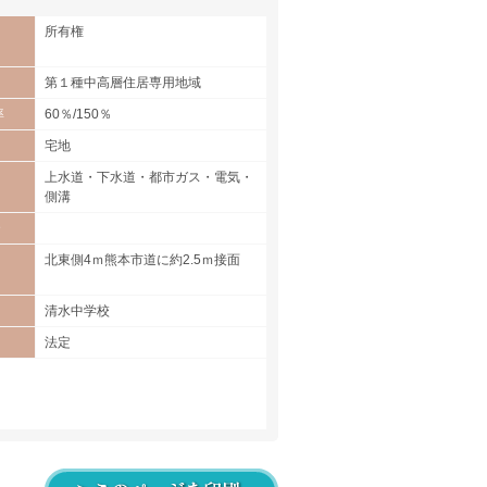
所有権
第１種中高層住居専用地域
率
60％/150％
宅地
上水道・下水道・都市ガス・電気・
側溝
合
北東側4ｍ熊本市道に約2.5ｍ接面
清水中学校
法定