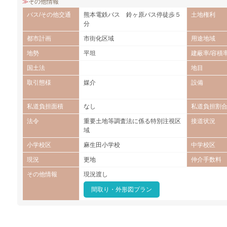
その他情報
バス/その他交通
熊本電鉄バス 鈴ヶ原バス停徒歩５
土地権利
分
都市計画
市街化区域
用途地域
地勢
平坦
建蔽率/容積
国土法
地目
取引態様
媒介
設備
私道負担面積
なし
私道負担割
法令
重要土地等調査法に係る特別注視区
接道状況
域
小学校区
麻生田小学校
中学校区
現況
更地
仲介手数料
その他情報
現況渡し
間取り・外形図プラン