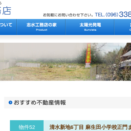
物件52
清水新地6丁目 麻生田小学校正門ま