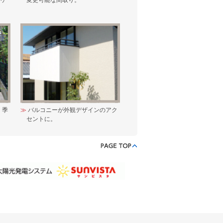
ニケ
変更可能な間取り。
、季
バルコニーが外観デザインのアク
。
セントに。