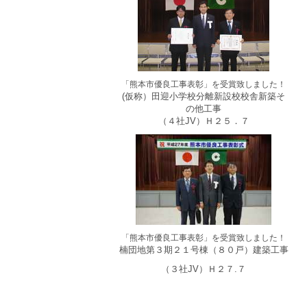
「熊本市優良工事表彰」を受賞致しました！
(仮称）田迎小学校分離新設校校舎新築そ
の他工事
（４
社JV）Ｈ２５．７
「熊本市優良工事表彰」を受賞致しました！
楠団地第３期２１号棟（８０戸）建
築工事
（３社JV）Ｈ２７.７