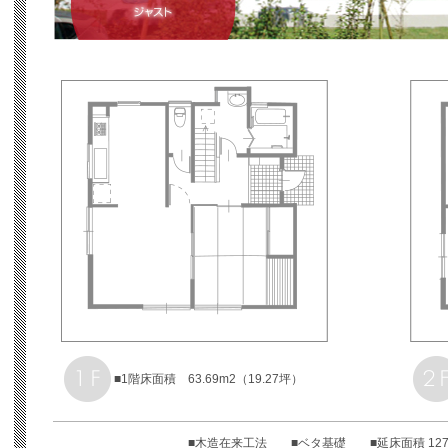
■1階床面積 63.69m2（19.27坪）
■木造在来工法 ■ベタ基礎 ■延床面積 127.6